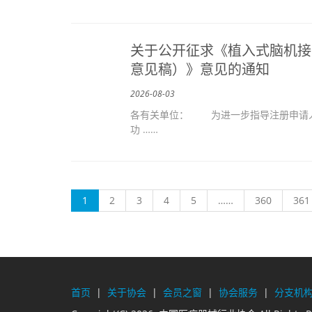
关于公开征求《植入式脑机接
意见稿）》意见的通知
2026-08-03
各有关单位： 为进一步指导注册申请人
功 ……
(current)
1
2
3
4
5
……
360
361
首页
|
关于协会
|
会员之窗
|
协会服务
|
分支机