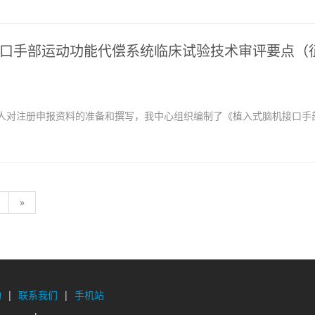
口手部运动功能代偿系统临床试验技术审评要点（
对注册申报资料的准备和撰写，我中心组织编制了《植入式脑机接口手
»
构
|
联系我们
|
手机站